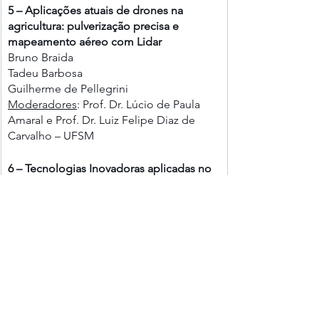
5 – Aplicações atuais de drones na 
agricultura: pulverização precisa e 
mapeamento aéreo com Lidar
Bruno Braida 
Tadeu Barbosa
Guilherme de Pellegrini 
Moderadores
: Prof. Dr. Lúcio de Paula 
Amaral e Prof. Dr. Luiz Felipe Diaz de 
Carvalho – UFSM
6 – Tecnologias Inovadoras aplicadas no 
desenvolvimento de máquinas para 
agricultura de precisão
Prof. Dr. Antonio Carlos Valdiero – UFSC 
Dr. Ir. Ard (A.T.)  Nieuwenhuizen (NL) - 
Wageningen University & Research 
(WUR), The Netherlands
Moderador
: Prof. Dr. Vinicius Marini – 
UFSM