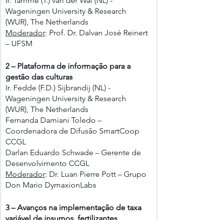
Ir. Tamme (T.) van der Wal (NL) - 
Wageningen University & Research 
(WUR), The Netherlands
Moderador
: Prof. Dr. Dalvan José Reinert 
– UFSM
2 – Plataforma de informação para a 
gestão das culturas
Ir. Fedde (F.D.) Sijbrandij (NL) - 
Wageningen University & Research 
(WUR), The Netherlands
Fernanda Damiani Toledo – 
Coordenadora de Difusão SmartCoop 
CCGL 
Darlan Eduardo Schwade – Gerente de 
Desenvolvimento CCGL
Moderador
: Dr. Luan Pierre Pott – Grupo 
Don Mario DymaxionLabs
3 – Avanços na implementação de taxa 
variável de insumos, fertilizantes, 