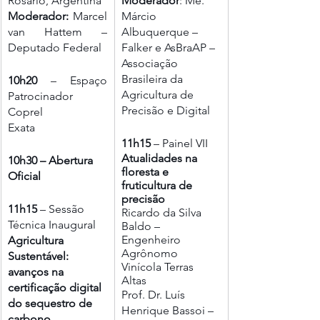
Rosário, Argentina
Moderador
: Me. 
Moderador: 
Marcel 
Márcio 
van Hattem – 
Albuquerque – 
Deputado Federal
Falker e AsBraAP – 
Associação 
Brasileira da 
10h20
 – Espaço 
Agricultura de 
Patrocinador
Precisão e Digital
Coprel
Exata
11h15
 – Painel VII
Atualidades na 
10h30 – Abertura 
floresta e 
Oficial
fruticultura de 
precisão 
11h15
 – Sessão 
Ricardo da Silva 
Técnica Inaugural
Baldo – 
Engenheiro 
Agricultura 
Agrônomo 
Sustentável: 
Vinícola Terras 
avanços na 
Altas
certificação digital 
Prof. Dr. Luís 
do sequestro de 
Henrique Bassoi – 
carbono