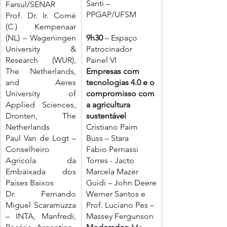
Santi – 
Farsul/SENAR
PPGAP/UFSM
Prof. Dr. Ir. Corné 
(C.) Kempenaar 
(NL) – Wageningen 
9h30 
– Espaço 
University & 
Patrocinador
Research (WUR), 
Painel VI
The Netherlands, 
Empresas com 
and Aeres 
tecnologias 4.0 e o 
University of 
compromisso com 
Applied Sciences, 
a agricultura 
Dronten, The 
sustentável 
Netherlands  
Cristiano Paim 
Paul Van de Logt – 
Buss – Stara
Conselheiro 
Fabio Pernassi 
Agrícola da 
Torres - Jacto
Embaixada dos 
Marcela Mazer 
Países Baixos
Guidi – John Deere
Dr. Fernando 
Werner Santos e 
Miguel Scaramuzza 
Prof. Luciano Pes – 
– INTA, Manfredi, 
Massey Fergunson