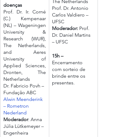
The Netherlands
doenças
Prof. Dr. Antonio 
Prof. Dr. Ir. Corné 
Carlos Valdiero – 
(C.) Kempenaar 
UFSC 
(NL) – Wageningen 
Moderador: 
Prof.
University & 
Dr. Daniel Martins
Research (WUR), 
– UFSC 
The Netherlands, 
and Aeres 
15h – 
University of 
Encerramento 
Applied Sciences, 
com sorteio de 
Dronten, The 
brinde entre os 
Netherlands  
presentes.
Dr. Fabricio Povh – 
Fundação ABC
Alwin Meenderink 
– Rometron 
Nederland
Moderador
: Anna 
Júlia Lütkemeyer – 
Engenheira 