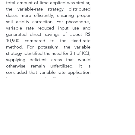
total amount of lime applied was similar,
the variable-rate strategy distributed
doses more efficiently, ensuring proper
soil acidity correction. For phosphorus,
variable rate reduced input use and
generated direct savings of about R$
10,900 compared to the fixed-rate
method. For potassium, the variable
strategy identified the need for 3 t of KCl,
supplying deficient areas that would
otherwise remain unfertilized. It is
concluded that variable rate application
improves agronomic efficiency, enhances
environmental sustainability, and delivers
significant economic gains, proving to be
a viable alternative to conventional
management.
Keywords
: Agronomic Efficiency.
Economic Analysis. Soil Management.