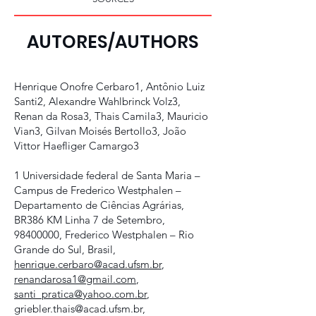
AUTORES/AUTHORS
Henrique Onofre Cerbaro1, Antônio Luiz
Santi2, Alexandre Wahlbrinck Volz3,
Renan da Rosa3, Thais Camila3, Mauricio
Vian3, Gilvan Moisés Bertollo3, João
Vittor Haefliger Camargo3
1 Universidade federal de Santa Maria –
Campus de Frederico Westphalen –
Departamento de Ciências Agrárias,
BR386 KM Linha 7 de Setembro,
98400000
, Frederico Westphalen – Rio
Grande do Sul, Brasil,
henrique.cerbaro@acad.ufsm.br
,
renandarosa1@gmail.com
,
santi_pratica@yahoo.com.br
,
griebler.thais@acad.ufsm.br,