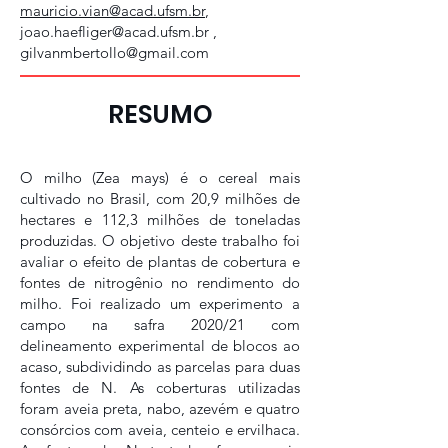
mauricio.vian@acad.ufsm.br
,
joao.haefliger@acad.ufsm.br
,
gilvanmbertollo@gmail.com
RESUMO
O milho (Zea mays) é o cereal mais
cultivado no Brasil, com 20,9 milhões de
hectares e 112,3 milhões de toneladas
produzidas. O objetivo deste trabalho foi
avaliar o efeito de plantas de cobertura e
fontes de nitrogênio no rendimento do
milho. Foi realizado um experimento a
campo na safra 2020/21 com
delineamento experimental de blocos ao
acaso, subdividindo as parcelas para duas
fontes de N. As coberturas utilizadas
foram aveia preta, nabo, azevém e quatro
consórcios com aveia, centeio e ervilhaca.