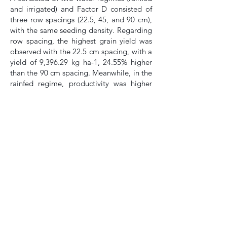
and irrigated) and Factor D consisted of
three row spacings (22.5, 45, and 90 cm),
with the same seeding density. Regarding
row spacing, the highest grain yield was
observed with the 22.5 cm spacing, with a
yield of 9,396.29 kg ha-1, 24.55% higher
than the 90 cm spacing. Meanwhile, in the
rainfed regime, productivity was higher
and similar in the spacings of 22.5 and 45
cm, being on average 36.37% higher than
the spacing of 90 cm.
Keywords
: Sowing. Plant distribution.
Irrigation.