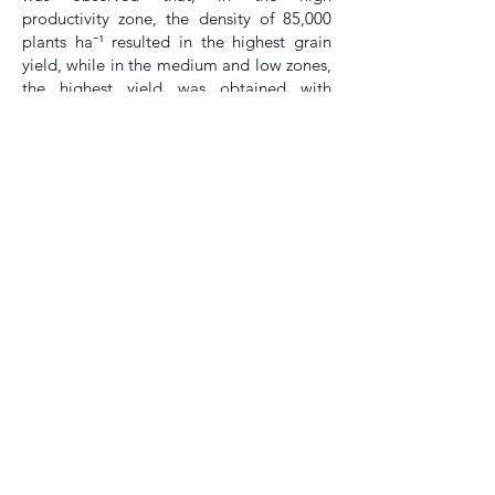
productivity zone, the density of 85,000
plants ha⁻¹ resulted in the highest grain
yield, while in the medium and low zones,
the highest yield was obtained with
55,000 plants ha⁻¹.
Keywords
: Variable Rate Seeding; Plant
Density; Yield Maps.
Que tal receber conteúdo grátis no