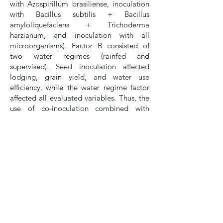
with Azospirillum brasiliense, inoculation
with Bacillus subtilis + Bacillus
amyloliquefaciens + Trichoderma
harzianum, and inoculation with all
microorganisms). Factor B consisted of
two water regimes (rainfed and
supervised). Seed inoculation affected
lodging, grain yield, and water use
efficiency, while the water regime factor
affected all evaluated variables. Thus, the
use of co-inoculation combined with
active ingredients has emerged as an
important tool for achieving higher
productivity and sustainability in soybean
crops.
Keywords
: Bioinputs. Seed treatment. Co-
inoculation