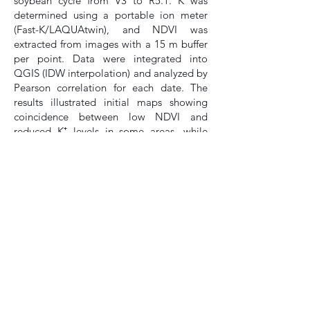
soybean cycle from V3 to R5.1. K was
determined using a portable ion meter
(Fast-K/LAQUAtwin), and NDVI was
extracted from images with a 15 m buffer
per point. Data were integrated into
QGIS (IDW interpolation) and analyzed by
Pearson correlation for each date. The
results illustrated initial maps showing
coincidence between low NDVI and
reduced K⁺ levels in some areas, while
statistical analysis by date revealed weak
and non-significant associations between
leaf K and NDVI throughout the cycle.
Keywords
: Foliar potassium. Remote
sensing. Precision agriculture.