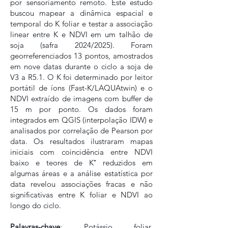
por sensoriamento remoto. Este estudo
buscou mapear a dinâmica espacial e
temporal do K foliar e testar a associação
linear entre K e NDVI em um talhão de
soja (safra 2024/2025). Foram
georreferenciados 13 pontos, amostrados
em nove datas durante o ciclo a soja de
V3 a R5.1. O K foi determinado por leitor
portátil de íons (Fast-K/LAQUAtwin) e o
NDVI extraído de imagens com buffer de
15 m por ponto. Os dados foram
integrados em QGIS (interpolação IDW) e
analisados por correlação de Pearson por
data. Os resultados ilustraram mapas
iniciais com coincidência entre NDVI
baixo e teores de K⁺ reduzidos em
algumas áreas e a análise estatística por
data revelou associações fracas e não
significativas entre K foliar e NDVI ao
longo do ciclo.
Palavras-chave
: Potássio foliar.