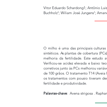
Vitor Eduardo Schardong1; Antônio Luis
Buchholz¹; Wiliam José Jungens¹; Amand
O milho é uma das principais culturas
sintéticos. As plantas de cobertura (PC
melhoria da fertilidade. Este estudo
Verificou-se acidez elevada e baixo te
corretivos junto às PCs melhorou variá
de 100 grãos. O tratamento T14 (Aveia 
os tratamentos com pousio tiveram des
fertilidade e produtividade.
Palavras-chave
: Avena strigosa . Raphan