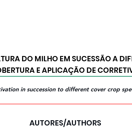
ogramação
Fotos
Vídeos
Imprensa
E-Book
Baixar Cer
URA DO MILHO EM SUCESSÃO A DIFE
BERTURA E APLICAÇÃO DE CORRETI
vation in succession to different cover crop spe
AUTORES/AUTHORS