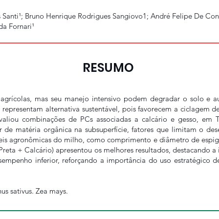
 Santi¹; Bruno Henrique Rodrigues Sangiovo1; André Felipe De Cont
a Fornari¹
RESUMO
 agrícolas, mas seu manejo intensivo podem degradar o solo e au
s) representam alternativa sustentável, pois favorecem a ciclagem 
 avaliou combinações de PCs associadas a calcário e gesso, em 
or de matéria orgânica na subsuperfície, fatores que limitam o de
veis agronômicas do milho, como comprimento e diâmetro de espiga
Preta + Calcário) apresentou os melhores resultados, destacando a
empenho inferior, reforçando a importância do uso estratégico d
us sativus. Zea mays.