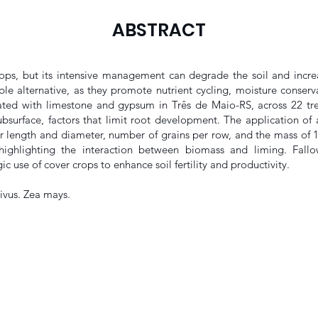
ABSTRACT
rops, but its intensive management can degrade the soil and increa
le alternative, as they promote nutrient cycling, moisture conserva
ted with limestone and gypsum in Três de Maio-RS, across 22 tre
ubsurface, factors that limit root development. The application
ar length and diameter, number of grains per row, and the mass of 
highlighting the interaction between biomass and liming. Fall
ic use of cover crops to enhance soil fertility and productivity.
ivus. Zea mays.