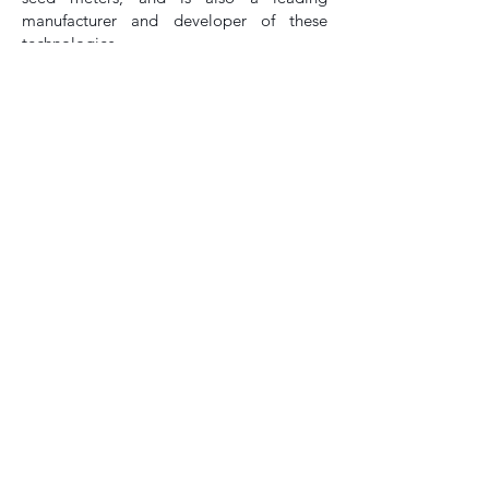
manufacturer and developer of these
technologies.
Keywords
: Precision Seeders. Seed
Meters. Artificial Intelligence.
Que tal receber conteúdo grátis no
seu e-mail?
É só preencher seus dados aqui!