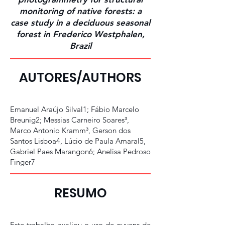
monitoring of native forests: a
case study in a deciduous seasonal
forest in Frederico Westphalen,
Brazil
AUTORES/AUTHORS
Emanuel Araújo Silval1; Fábio Marcelo
Breunig2; Messias Carneiro Soares³,
Marco Antonio Kramm³, Gerson dos
Santos Lisboa4, Lúcio de Paula Amaral5,
Gabriel Paes Marangon6; Anelisa Pedroso
Finger7
RESUMO
Este trabalho avaliou o uso de nuvens de