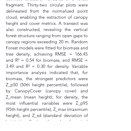
fragment. Thirty-two circular plots were
delineated from the normalized point
cloud, enabling the extraction of canopy
height and cover metrics. A transect was
also constructed, revealing the vertical
forest structure ranging from open gaps to
canopy regions exceeding 20 m. Random
Forest models were fitted for biomass and
tree density, achieving RMSE = 166.45
and R² = 0.54 for biomass, and RMSE =
3.49 and R² = 0.30 for density. Variable
importance analysis indicated that, for
biomass, the strongest predictors were
Z_p50 (50th height percentile), followed
by CanopyCover (canopy cover) and
Z_mean (mean height); for density, the
most influential variables were Z_p95
(95th height percentile), Z_max (maximum
height), and Z_sd (standard deviation of
heights), reflecting the role of vertical
heterogeneity. The generated maps