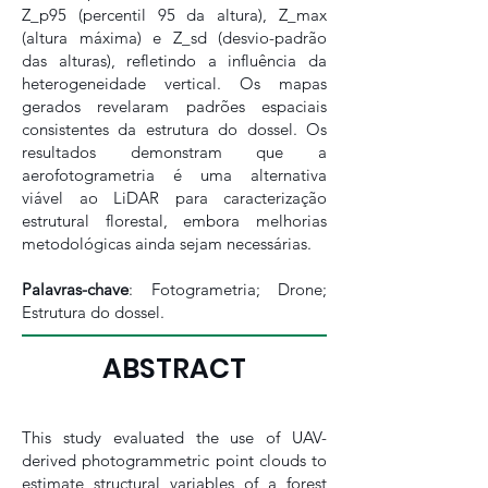
Z_p95 (percentil 95 da altura), Z_max
(altura máxima) e Z_sd (desvio-padrão
das alturas), refletindo a influência da
heterogeneidade vertical. Os mapas
gerados revelaram padrões espaciais
consistentes da estrutura do dossel. Os
resultados demonstram que a
aerofotogrametria é uma alternativa
viável ao LiDAR para caracterização
estrutural florestal, embora melhorias
metodológicas ainda sejam necessárias.
Palavras-chave
: Fotogrametria; Drone;
Estrutura do dossel.
ABSTRACT
This study evaluated the use of UAV-
derived photogrammetric point clouds to
estimate structural variables of a forest