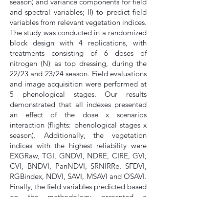
season) and variance components for field
and spectral variables; II) to predict field
variables from relevant vegetation indices.
The study was conducted in a randomized
block design with 4 replications, with
treatments consisting of 6 doses of
nitrogen (N) as top dressing, during the
22/23 and 23/24 season. Field evaluations
and image acquisition were performed at
5 phenological stages. Our results
demonstrated that all indexes presented
an effect of the dose x scenarios
interaction (flights: phenological stages x
season). Additionally, the vegetation
indices with the highest reliability were
EXGRaw, TGI, GNDVI, NDRE, CIRE, GVI,
CVI, BNDVI, PanNDVI, SRNIRRe, SFDVI,
RGBindex, NDVI, SAVI, MSAVI and OSAVI.
Finally, the field variables predicted based
on the methodology presented a
coefficient of determination above 0.80,
except for biomass and hundred-grain