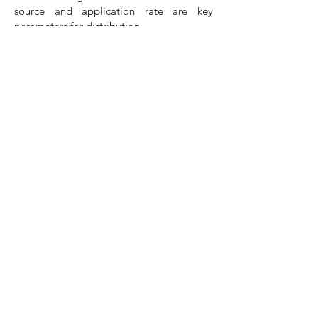
source and application rate are key
parameters for distribution.
Keywords
: Droplet density. Agricultural
drone. Vine.
Que tal receber conteúdo grátis no
seu e-mail?
É só preencher seus dados aqui!