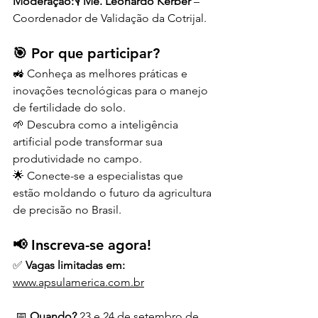
Moderação:
🎙️ 
Me. Leonardo Kerber
 – 
Coordenador de Validação da Cotrijal.
🎯 Por que participar?
🚜 Conheça as melhores práticas e 
inovações tecnológicas para o manejo 
de fertilidade do solo.
🌱 Descubra como a inteligência 
artificial pode transformar sua 
produtividade no campo.
🌟 Conecte-se a especialistas que 
estão moldando o futuro da agricultura 
de precisão no Brasil.
📢 Inscreva-se agora!
✅ 
Vagas limitadas em:
www.apsulamerica.com.br
 📅 
Quando?
 23 e 24 de setembro de 