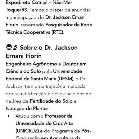
Expodireto Cotrijal – Não-Me-
Toque/RS
. Temos o prazer de anunciar 
a participação do 
Dr. Jackson Ernani 
Fiorin
, renomado 
Pesquisador da Rede 
Técnica Cooperativa (RTC)
.
🧑‍🔬 Sobre o Dr. Jackson 
Ernani Fiorin
Engenheiro Agrônomo
 e 
Doutor em 
Ciência do Solo
 pela 
Universidade 
Federal de Santa Maria (UFSM)
, o Dr. 
Jackson tem uma trajetória marcada 
por sua dedicação à pesquisa e ensino 
na área de 
Fertilidade do Solo
 e 
Nutrição de Plantas
.
Atuou como 
Professor da 
Universidade de Cruz Alta 
(UNICRUZ)
 e do Programa de 
Pós-
Graduação em Agricultura da 