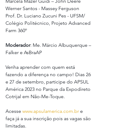
Marcela Mazer Guidi – John Deere
Werner Santos - Massey Ferguson
Prof. Dr. Luciano Zucuni Pes - UFSM/ 
Colégio Politécnico, Projeto Advanced 
Farm 360º
Moderador
: Me. Márcio Albuquerque – 
Falker e AsBraAP 
Venha aprender com quem está 
fazendo a diferença no campo! Dias 26 
e 27 de setembro, participe do APSUL 
América 2023 no Parque da Expodireto 
Cotrijal em Não-Me-Toque. 
Acesse 
www.apsulamerica.com.br
 e 
faça já a sua inscrição pois as vagas são 
limitadas.