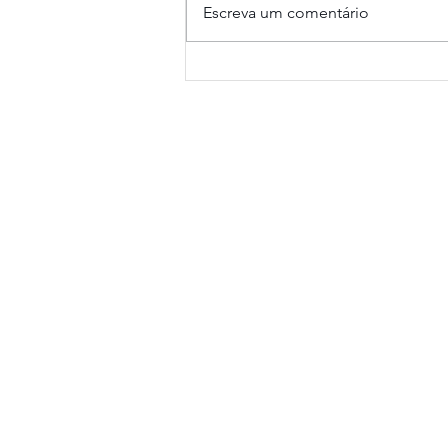
Escreva um comentário
8º APSUL América já tem
data marcada e promete
reunir novamente os
grandes nomes da
Agricultura de Precisão