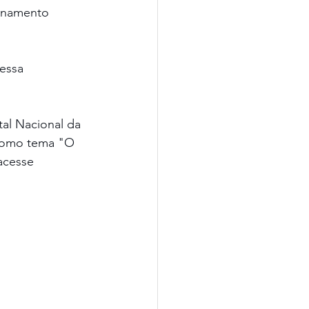
onamento 
essa 
al Nacional da 
 como tema "O 
acesse 