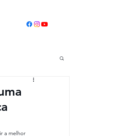
tificados
 uma
ca
r a melhor 