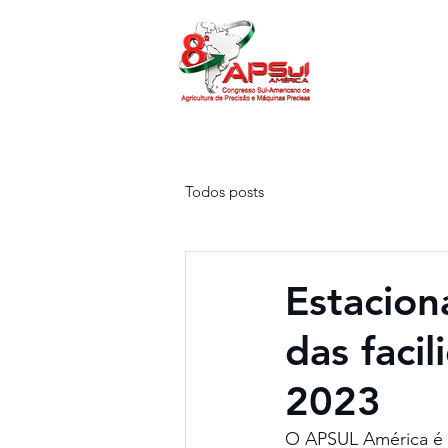
O APSUL
Pr
Todos posts
Estacion
das faci
2023
O APSUL América é u