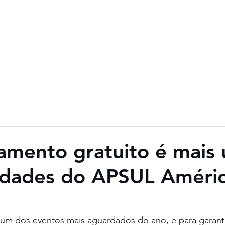
ogramação
Fotos
Vídeos
Imprensa
E-Book
Baixar Cer
amento gratuito é mais
lidades do APSUL Améri
m dos eventos mais aguardados do ano, e para garanti