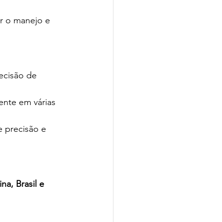
r o manejo e 
ecisão de 
nte em várias 
 precisão e 
a, Brasil e 