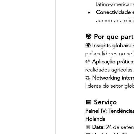
latino-american
Conectividade e 
aumentar a efic
🎯 Por que part
🌍 
Insights globais:
 
países líderes no set
🌱 
Aplicação prática
realidades agrícolas.
🤝 
Networking inter
líderes do setor glob
📅 Serviço
Painel IV: Tendência
Holanda
📅 
Data:
 24 de sete