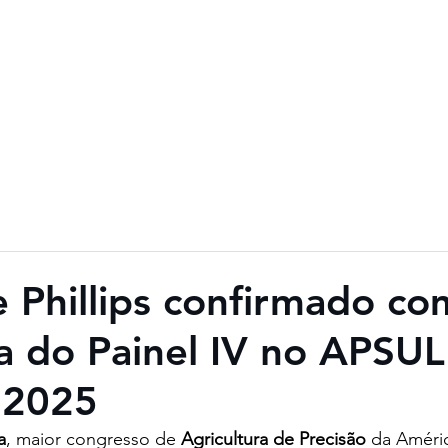
ogramação
Fotos
Vídeos
Imprensa
E-Book
Baixar Cer
e Phillips confirmado c
ta do Painel IV no APSUL
 2025
a
, maior congresso de 
Agricultura de Precisão
 da Améric