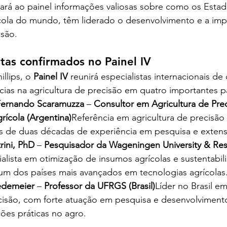
s trará ao painel informações valiosas sobre como os Esta
cola do mundo, têm liderado o desenvolvimento e a im
isão.
tas confirmados no Painel IV
llips, o 
Painel IV
 reunirá especialistas internacionais d
cias na agricultura de precisão em quatro importantes p
 Fernando Scaramuzza
 – 
Consultor em Agricultura de Prec
ícola (Argentina)
Referência em agricultura de precisão
s de duas décadas de experiência em pesquisa e extens
rini, PhD
 – 
Pesquisador da Wageningen University & Res
alista em otimização de insumos agrícolas e sustentabil
um dos países mais avançados em tecnologias agrícolas
redemeier
 – 
Professor da UFRGS (Brasil)
Líder no Brasil em
ecisão, com forte atuação em pesquisa e desenvolvimento
ções práticas no agro.