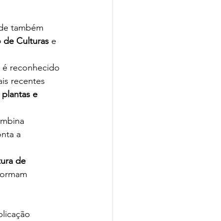
nde também 
 de Culturas
 e 
ps é reconhecido 
is recentes 
 plantas e 
ombina 
nta a 
ura de 
sformam 
licação 