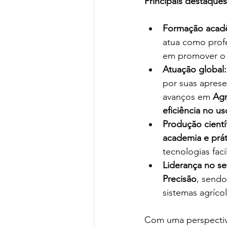
Principais destaques
Formação acad
atua como profe
em promover o 
Atuação global:
por suas apres
avanços em 
Agr
eficiência no us
Produção científ
academia e prát
tecnologias fac
Liderança no se
Precisão
, sendo
sistemas agríco
Com uma perspectiva