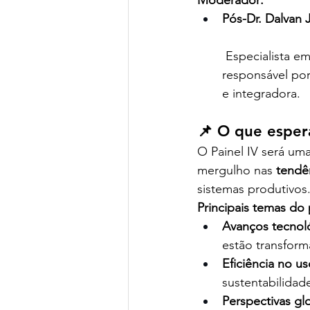
Moderador:
Pós-Dr. Dalvan 
 Especialista em sistemas de produção agrícola e tecnologias de manejo, ele será o 
responsável por
e integradora.
📌 O que espera
O Painel IV será um
mergulho nas 
tendê
sistemas produtivos
Principais temas do 
Avanços tecnoló
estão transfor
Eficiência no u
sustentabilidad
Perspectivas glo