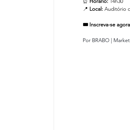
⏰ 
Horário:
 14h30
📍 
Local:
 Auditório 
🎟️ Inscreva-se agora
Por BRABO | Marketi