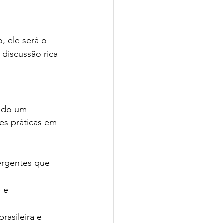
discussão rica 
ndo um 
es práticas em 
ergentes que 
 e 
rasileira e 