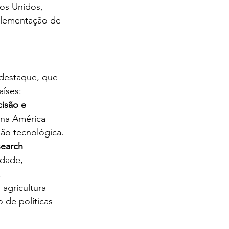
dos Unidos, 
plementação de 
e destaque, que 
aíses:
isão e 
 na América 
ão tecnológica.
earch 
idade, 
.
 agricultura 
 de políticas 