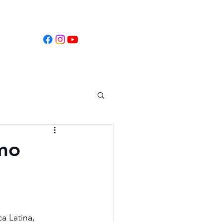
tificados
omo
a Latina, 