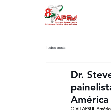
O APSUL
Pr
Todos posts
Dr. Stev
painelis
América
O 
VII APSUL Améric