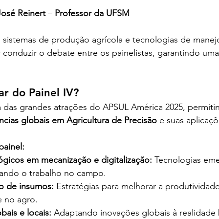
José Reinert
 – 
Professor da UFSM
 conduzir o debate entre os painelistas, garantindo uma 
r do Painel IV?
a das grandes atrações do APSUL América 2025, permiti
ncias globais em Agricultura de Precisão
 e suas aplicaçõ
.
painel:
gicos em mecanização e digitalização:
 Tecnologias em
mando o trabalho no campo.
so de insumos:
 Estratégias para melhorar a produtividade
e no agro.
bais e locais:
 Adaptando inovações globais à realidade b