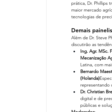
prática, Dr. Phillip
maior mercado agrí
tecnologias de prec
Demais painelis
Além de Dr. Steve Phi
discutirão as tendên
Ing. Agr. MSc.
Mecanização Agr
Latina, com mai
Bernardo Maest
(Holanda)
Especi
representando 
Dr. Christian B
digital e de pr
públicas e solu