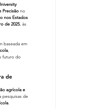
iversity 
e Precisão
 no 
ão nos Estados 
ro de 2025
, às 
gem baseada em 
ícola
, 
 futuro do 
ra de 
ão agrícola e 
ra pesquisas de 
ícola
.