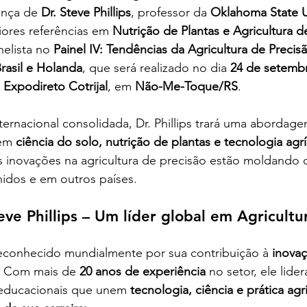
nça de 
Dr. Steve Phillips
, professor da 
Oklahoma State Un
ores referências em 
Nutrição de Plantas e Agricultura d
elista no 
Painel IV: Tendências da Agricultura de Precis
rasil e Holanda
, que será realizado no dia 
24 de setemb
 Expodireto Cotrijal
, em 
Não-Me-Toque/RS
.
ternacional consolidada, Dr. Phillips trará uma aborda
em 
ciência do solo, nutrição de plantas e tecnologia agr
inovações na agricultura de precisão estão moldando o
idos e em outros países.
eve Phillips – Um líder global em Agricultu
reconhecido mundialmente por sua contribuição à 
inovaç
. Com mais de 
20 anos de experiência
 no setor, ele lide
educacionais que unem 
tecnologia, ciência e prática agr