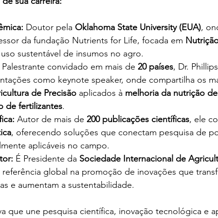
 de sua carreira:
êmica:
 Doutor pela 
Oklahoma State University (EUA)
, o
ssor da fundação Nutrients for Life, focada em 
Nutrição
uso sustentável de insumos no agro.
 Palestrante convidado em mais de 
20 países
, Dr. Philli
entações como keynote speaker, onde compartilha os ma
icultura de Precisão
 aplicados à 
melhoria da nutrição de
o de fertilizantes
.
ica:
 Autor de mais de 
200 publicações científicas
, ele c
ica
, oferecendo soluções que conectam pesquisa de po
ilmente aplicáveis no campo.
tor:
 É Presidente da 
Sociedade Internacional de Agricult
 referência global na promoção de inovações que tran
las e aumentam a sustentabilidade.
 que une pesquisa científica, inovação tecnológica e ap