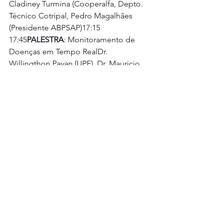
Cladiney Turmina (Cooperalfa, Depto. 
Técnico Cotripal, Pedro Magalhães 
(Presidente ABPSAP)17:15 
17:45
PALESTRA
: Monitoramento de 
Doenças em Tempo RealDr. 
Willingthon Pavan (UPF), Dr. Mauricio 
Fernandes (Embrapa Trigo)
Ver tudo
Posts recentes