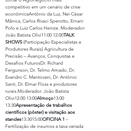
competitivo em um cenário de crise 
econômicaAntônio da Luz, Nei César 
Mânica, Carlos Rivaci Sperotto, Ernani 
Polo e Luiz Carlos Heinze. Moderador: 
João Batista Olivi11:00 12:00
TALK 
SHOWS
 (Participação Especialistas e 
Produtores Rurais) Agricultura de 
Precisão – Avanços, Conquistas e 
Desafios FuturosDr. Richard 
Fergunson, Dr. Telmo Amado, Dr. 
Evandro C. Mantovani, Dr. Antônio 
Santi, Dr. Elmar Floss e produtores 
rurais.Moderador: João Batista 
Olivi12:00 13:00
Almoço
13:00 
13:30
Apresentação de trabalhos 
científicos (pôster) e visitação aos 
standes
13:3015:00
OFICINA 1
 – 
Fertilização de insumos a taxa variada 