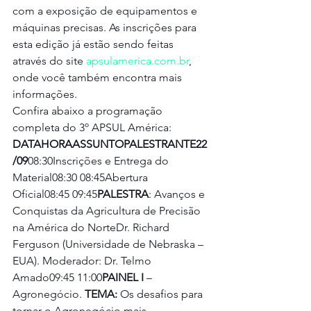
com a exposição de equipamentos e 
máquinas precisas. As inscrições para 
esta edição já estão sendo feitas 
através do site 
apsulamerica.com.br
, 
onde você também encontra mais 
informações.
Confira abaixo a programação 
completa do 3º APSUL América:
DATAHORAASSUNTOPALESTRANTE22
/09
08:30Inscrições e Entrega do 
Material08:30 08:45Abertura 
Oficial08:45 09:45
PALESTRA
: Avanços e 
Conquistas da Agricultura de Precisão 
na América do NorteDr. Richard 
Ferguson (Universidade de Nebraska – 
EUA). Moderador: Dr. Telmo 
Amado09:45 11:00
PAINEL I
 – 
Agronegócio. 
TEMA:
 Os desafios para 
tornar o Agronegócio mais 