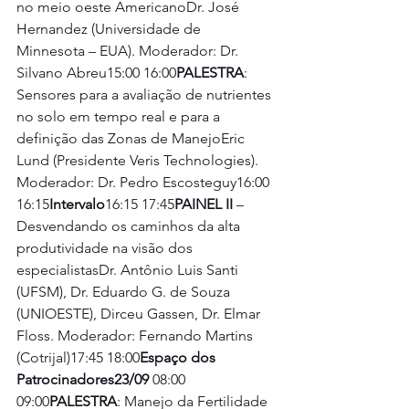
no meio oeste AmericanoDr. José 
Hernandez (Universidade de 
Minnesota – EUA). Moderador: Dr. 
Silvano Abreu15:00 16:00
PALESTRA
: 
Sensores para a avaliação de nutrientes 
no solo em tempo real e para a 
definição das Zonas de ManejoEric 
Lund (Presidente Veris Technologies). 
Moderador: Dr. Pedro Escosteguy16:00 
16:15
Intervalo
16:15 17:45
PAINEL II
 – 
Desvendando os caminhos da alta 
produtividade na visão dos 
especialistasDr. Antônio Luis Santi 
(UFSM), Dr. Eduardo G. de Souza 
(UNIOESTE), Dirceu Gassen, Dr. Elmar 
Floss. Moderador: Fernando Martins 
(Cotrijal)17:45 18:00
Espaço dos 
Patrocinadores23/09 
08:00 
09:00
PALESTRA
: Manejo da Fertilidade 