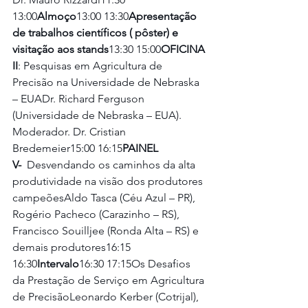
13:00
Almoço
13:00 13:30
Apresentação 
de trabalhos científicos ( pôster) e 
visitação aos stands
13:30 15:00
OFICINA 
II
: Pesquisas em Agricultura de 
Precisão na Universidade de Nebraska 
– EUADr. Richard Ferguson 
(Universidade de Nebraska – EUA). 
Moderador. Dr. Cristian 
Bredemeier15:00 16:15
PAINEL 
V- 
 Desvendando os caminhos da alta 
produtividade na visão dos produtores 
campeõesAldo Tasca (Céu Azul – PR), 
Rogério Pacheco (Carazinho – RS), 
Francisco Souilljee (Ronda Alta – RS) e 
demais produtores16:15 
16:30
Intervalo
16:30 17:15Os Desafios 
da Prestação de Serviço em Agricultura 
de PrecisãoLeonardo Kerber (Cotrijal), 