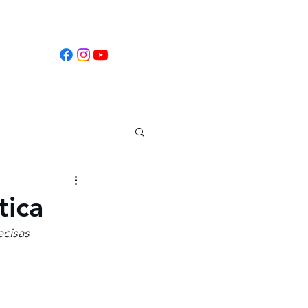
tificados
tica
cisas