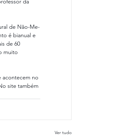
rofessor da 
ural de Não-Me-
to é bianual e 
is de 60 
o muito 
ue acontecem no 
 No site também 
Ver tudo