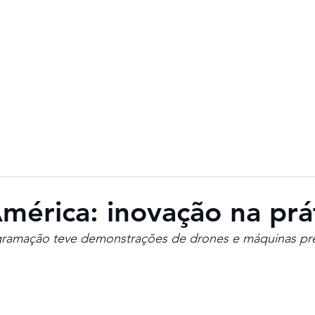
ogramação
Fotos
Vídeos
Imprensa
E-Book
Baixar Cer
érica: inovação na prá
ogramação teve demonstrações de drones e máquinas pre