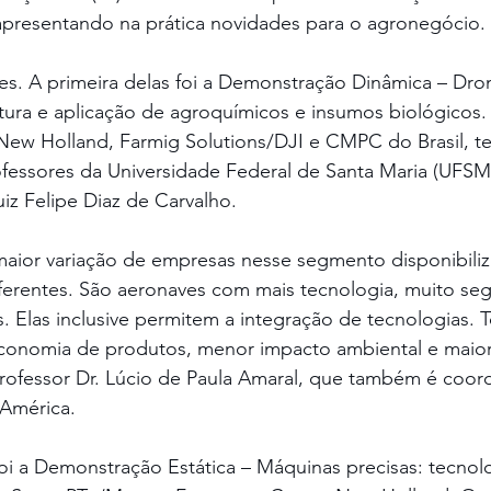
apresentando na prática novidades para o agronegócio.
es. A primeira delas foi a Demonstração Dinâmica – Dr
tura e aplicação de agroquímicos e insumos biológicos. 
 New Holland, Farmig Solutions/DJI e CMPC do Brasil, 
essores da Universidade Federal de Santa Maria (UFSM)
uiz Felipe Diaz de Carvalho.
aior variação de empresas nesse segmento disponibili
erentes. São aeronaves com mais tecnologia, muito segu
s. Elas inclusive permitem a integração de tecnologias. 
 economia de produtos, menor impacto ambiental e maior 
rofessor Dr. Lúcio de Paula Amaral, que também é coor
 América.
oi a Demonstração Estática – Máquinas precisas: tecnol