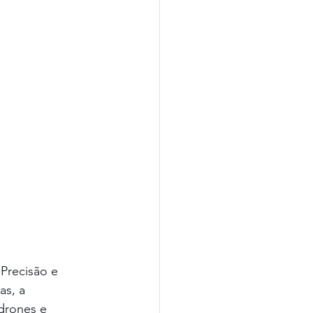
Precisão e 
s, a 
drones e 