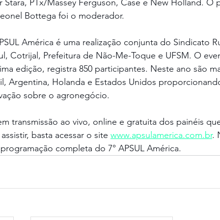
r 
Stara, PTx/Massey Ferguson, Case e New Holland. O p
eonel Bottega foi o moderador.
SUL América é uma realização conjunta do Sindicato R
ul, Cotrijal, Prefeitura de Não-Me-Toque e UFSM. O even
ma edição, registra 850 participantes. Neste ano são ma
sil, Argentina, Holanda e Estados Unidos proporcionand
vação sobre o agronegócio.
 transmissão ao vivo, online e gratuita dos painéis q
assistir, basta acessar o site 
www.apsulamerica.com.br
.
 a programação completa do 7° APSUL América.