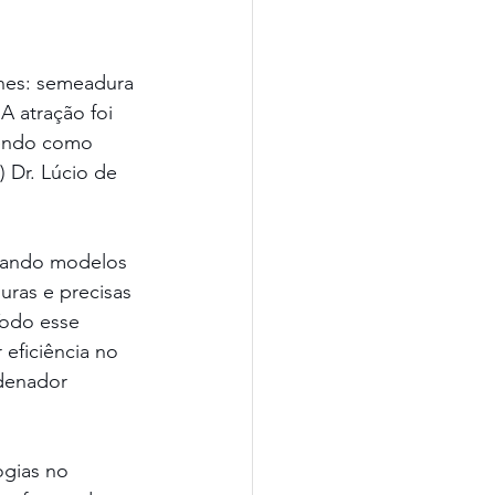
ones: semeadura 
A atração foi 
tendo como 
 Dr. Lúcio de 
zando modelos 
ras e precisas 
Todo esse 
eficiência no 
denador 
ogias no 