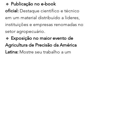
🔹 
Publicação no e-book 
oficial:
 Destaque científico e técnico 
em um material distribuído a líderes, 
instituições e empresas renomadas no 
setor agropecuário.
🔹 
Exposição no maior evento de 
Agricultura de Precisão da América 
Latina:
 Mostre seu trabalho a um 
público qualificado de 
mais de 60 
painelistas e moderadores
, 
empresários, produtores e 
pesquisadores.
🔹 
Conexão com grandes temas do 
setor:
 As submissões aceitas estarão 
alinhadas às categorias principais do 
evento, conectadas às demandas 
atuais e futuras do agro.
🔹 
Certificação:
 Receba 
reconhecimento e destaque com a 