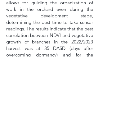
allows for guiding the organization of
work in the orchard even during the
vegetative development stage,
determining the best time to take sensor
readings. The results indicate that the best
correlation between NDVI and vegetative
growth of branches in the 2022/2023
harvest was at 35 DASD (days after
overcoming dormancy) and for the
2023/2024 harvest, at 34 DASD, as the
best time to take readings with the
proximal sensor.
Keywords
: Precision fruit growing. Apple
harvest forecast. Management zones.